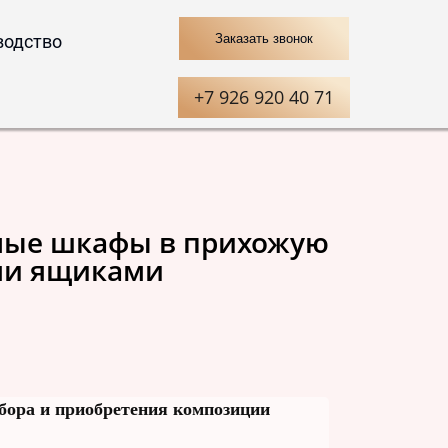
водство
Заказать звонок
+7 926 920 40 71
ые шкафы в прихожую
ми ящиками
бора и приобретения композиции