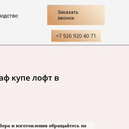
Заказать
водство
звонок
+7 926 920 40 71
ф купе лофт в
бора и изготовления обращайтесь по